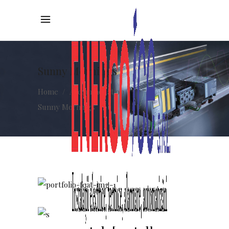
Sunny Mornings
Home
/
Accommodation
/
Sunny Mornings