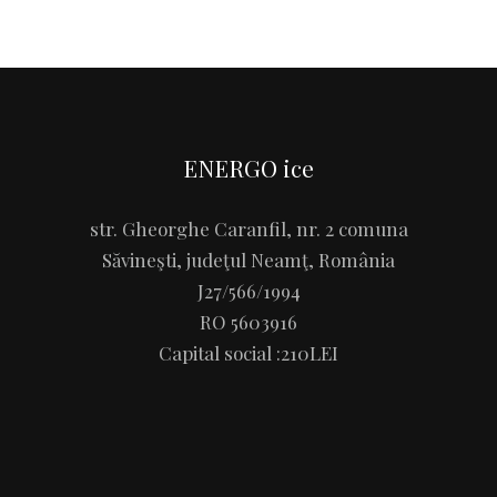
ENERGO ice
str. Gheorghe Caranfil, nr. 2 comuna
Săvineşti, judeţul Neamţ, România
J27/566/1994
RO 5603916
Capital social :210LEI